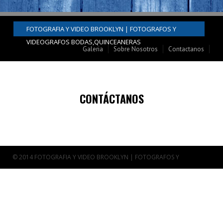
FOTOGRAFIA Y VIDEO BROOKLYN | FOTOGRAFOS Y
VIDEOGRAFOS BODAS,QUINCEANERAS
Galeria
Sobre Nosotros
Contactanos
CONTÁCTANOS
© 2014 FOTOGRAFIA Y VIDEO BROOKLYN | FOTOGRAFOS Y
VIDEOGRAFOS BODAS,QUINCEANERAS . All rights reserved Powered
by
Themes24x7
Diseño Web por
Quixtartstudio