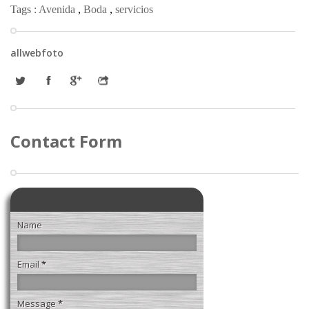
Tags :
Avenida
,
Boda
,
servicios
allwebfoto
Contact Form
Name
Email
*
Message
*